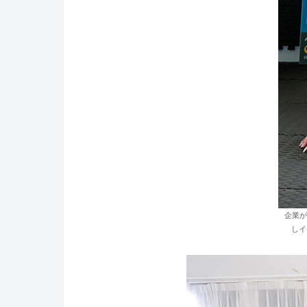
企業が
しイ