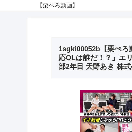
【栗ぺろ動画】
1sgki00052b【栗ぺ
応OLは誰だ！？」エ
部2年目 天野あき 株