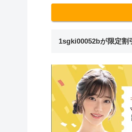
1sgki00052bが