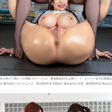
社を挙げて挑む‘イキ我慢コマーシャル’「最強無反応OLは誰だ！？」エリート女子社員無
キ 株式会社ヘロースピーク・宣伝部2年目 天野あき 株式会社八文堂・経理部5年目 岡みゆ 