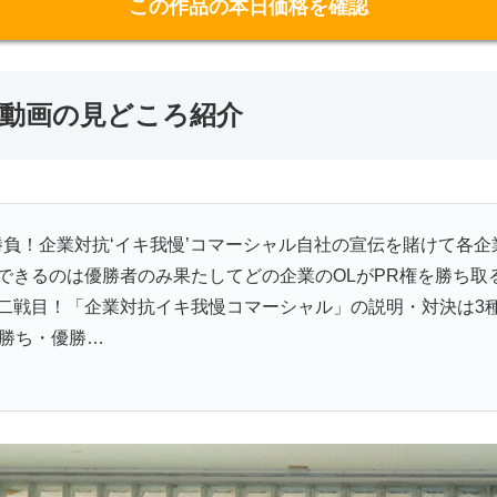
この作品の本日価格を確認
のエロ動画の見どころ紹介
勝負！企業対抗‘イキ我慢’コマーシャル自社の宣伝を賭けて各企
できるのは優勝者のみ果たしてどの企業のOLがPR権を勝ち取
二戦目！「企業対抗イキ我慢コマーシャル」の説明・対決は3
が勝ち・優勝…