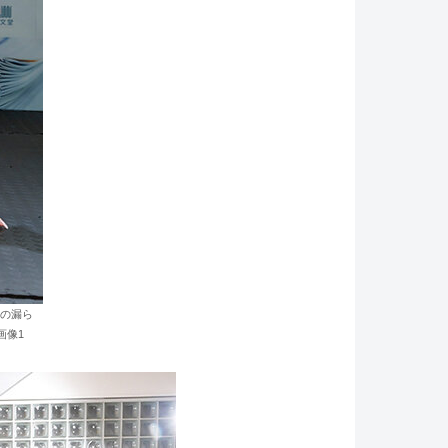
念の漏ら
画像1