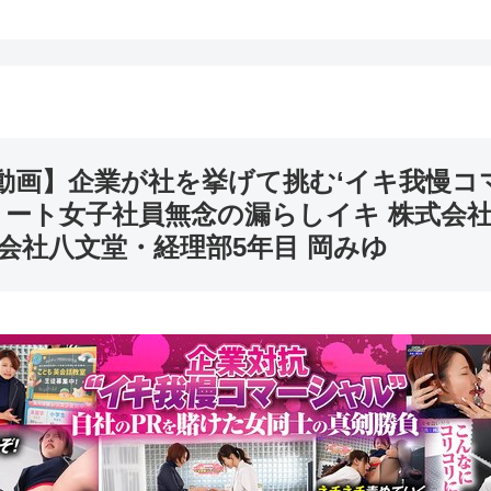
ろ動画】
企業が社を挙げて挑む‘イキ我慢コ
リート女子社員無念の漏らしイキ 株式会
式会社八文堂・経理部5年目 岡みゆ