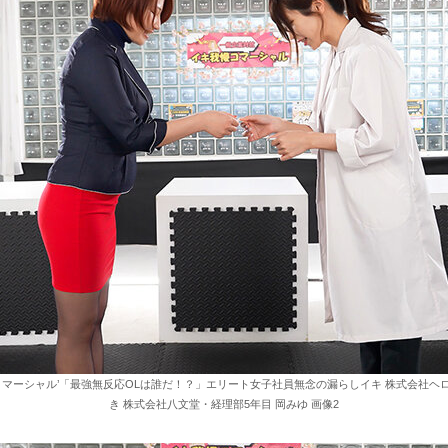
コマーシャル’「最強無反応OLは誰だ！？」エリート女子社員無念の漏らしイキ 株式会社ヘロ
き 株式会社八文堂・経理部5年目 岡みゆ 画像2