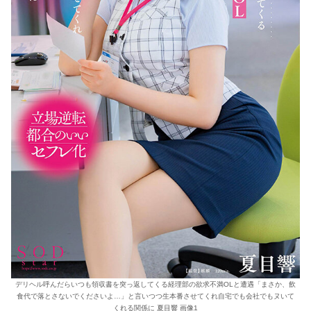
デリヘル呼んだらいつも領収書を突っ返してくる経理部の欲求不満OLと遭遇「まさか、飲
食代で落とさないでくださいよ…」と言いつつ生本番させてくれ自宅でも会社でもヌいて
くれる関係に 夏目響 画像1