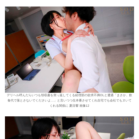
デリヘル呼んだらいつも領収書を突っ返してくる経理部の欲求不満OLと遭遇「まさか、飲
食代で落とさないでくださいよ…」と言いつつ生本番させてくれ自宅でも会社でもヌいて
くれる関係に 夏目響 画像12