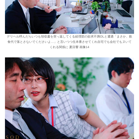
デリヘル呼んだらいつも領収書を突っ返してくる経理部の欲求不満OLと遭遇「まさか、飲
食代で落とさないでくださいよ…」と言いつつ生本番させてくれ自宅でも会社でもヌいて
くれる関係に 夏目響 画像14