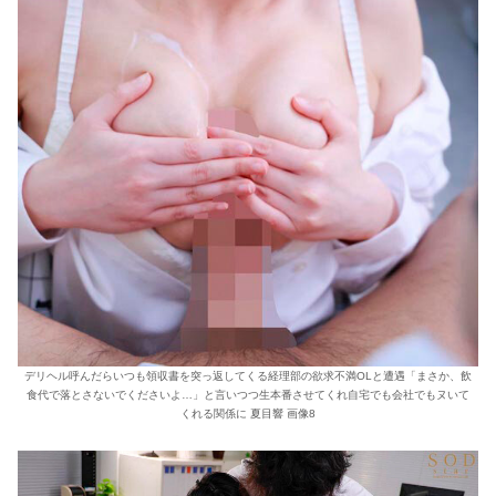
デリヘル呼んだらいつも領収書を突っ返してくる経理部の欲求不満OLと遭遇「まさか、飲
食代で落とさないでくださいよ…」と言いつつ生本番させてくれ自宅でも会社でもヌいて
くれる関係に 夏目響 画像8