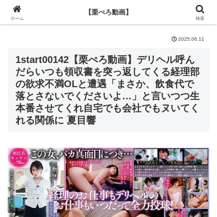
【栗ぺろ動画】
【栗ぺろ動画】
ホーム
検索
2025.06.11
1start00142【栗ぺろ動画】
デリヘル呼ん
だらいつも領収書を突っ返してくる経理部
の欲求不満OLと遭遇「まさか、飲食代で
落とさないでくださいよ…」と言いつつ生
本番させてくれ自宅でも会社でもヌいてく
れる関係に 夏目響