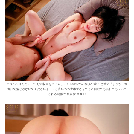
デリヘル呼んだらいつも領収書を突っ返してくる経理部の欲求不満OLと遭遇「まさか、飲
食代で落とさないでくださいよ…」と言いつつ生本番させてくれ自宅でも会社でもヌいて
くれる関係に 夏目響 画像17