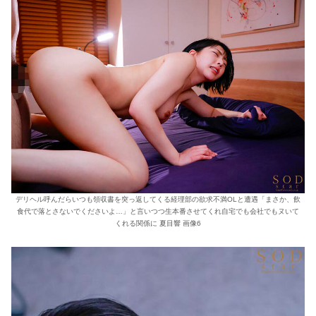
デリヘル呼んだらいつも領収書を突っ返してくる経理部の欲求不満OLと遭遇「まさか、飲
食代で落とさないでくださいよ…」と言いつつ生本番させてくれ自宅でも会社でもヌいて
くれる関係に 夏目響 画像6