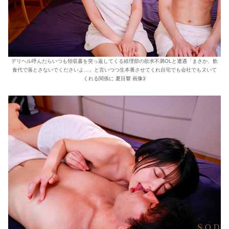
デリヘル呼んだらいつも領収書を突っ返してくる経理部の欲求不満OLと遭遇「まさか、飲
食代で落とさないでくださいよ…」と言いつつ生本番させてくれ自宅でも会社でもヌいて
くれる関係に 夏目響 画像3