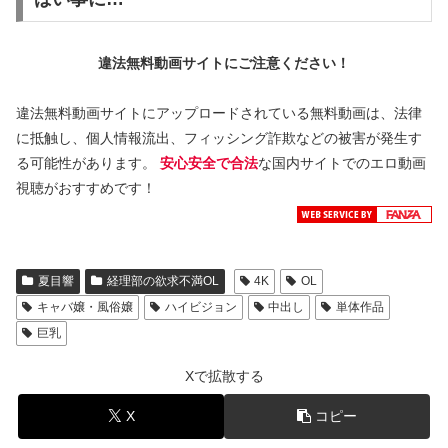
違法無料動画サイトにご注意ください！
違法無料動画サイトにアップロードされている無料動画は、法律
に抵触し、個人情報流出、フィッシング詐欺などの被害が発生す
る可能性があります。
安心安全で合法
な国内サイトでのエロ動画
視聴がおすすめです！
夏目響
経理部の欲求不満OL
4K
OL
キャバ嬢・風俗嬢
ハイビジョン
中出し
単体作品
巨乳
Xで拡散する
X
コピー