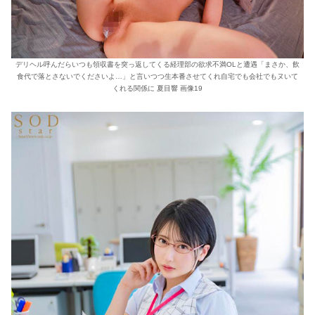
デリヘル呼んだらいつも領収書を突っ返してくる経理部の欲求不満OLと遭遇「まさか、飲
食代で落とさないでくださいよ…」と言いつつ生本番させてくれ自宅でも会社でもヌいて
くれる関係に 夏目響 画像19