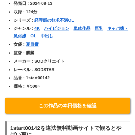
発売日 : 2024-08-13
収録 : 124分
シリーズ :
経理部の欲求不満OL
ジャンル :
4K
ハイビジョン
単体作品
巨乳
キャバ嬢・
風俗嬢
OL
中出し
女優 :
夏目響
監督 : 麒麟
メーカー : SODクリエイト
レーベル : SODSTAR
品番 : 1start00142
価格 : ￥500~
この作品の本日価格を確認
1start00142を違法無料動画サイトで観るとや
ばい事に…