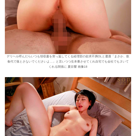
デリヘル呼んだらいつも領収書を突っ返してくる経理部の欲求不満OLと遭遇「まさか、飲
食代で落とさないでくださいよ…」と言いつつ生本番させてくれ自宅でも会社でもヌいて
くれる関係に 夏目響 画像18