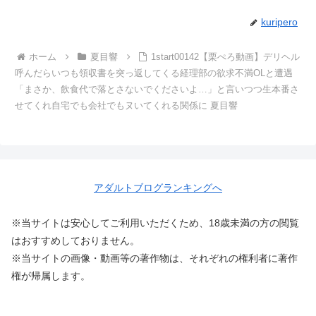
kuripero
ホーム
夏目響
1start00142【栗ぺろ動画】デリヘル
呼んだらいつも領収書を突っ返してくる経理部の欲求不満OLと遭遇
「まさか、飲食代で落とさないでくださいよ…」と言いつつ生本番さ
せてくれ自宅でも会社でもヌいてくれる関係に 夏目響
アダルトブログランキングへ
※当サイトは安心してご利用いただくため、18歳未満の方の閲覧
はおすすめしておりません。
※当サイトの画像・動画等の著作物は、それぞれの権利者に著作
権が帰属します。