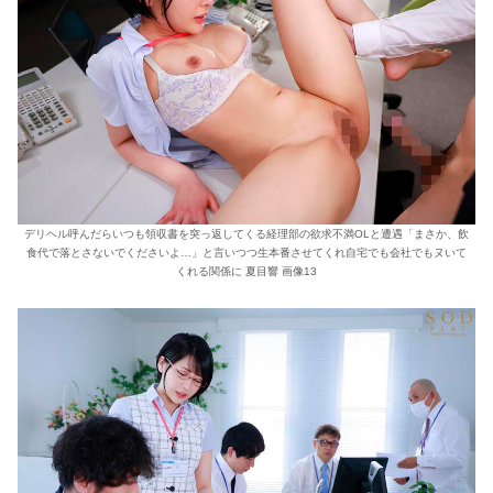
デリヘル呼んだらいつも領収書を突っ返してくる経理部の欲求不満OLと遭遇「まさか、飲
食代で落とさないでくださいよ…」と言いつつ生本番させてくれ自宅でも会社でもヌいて
くれる関係に 夏目響 画像13