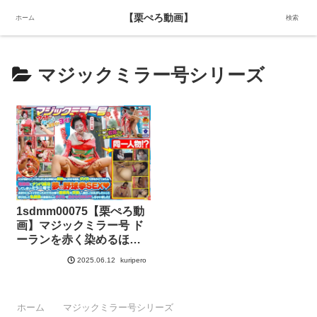
【栗ぺろ動画】
【栗ぺろ動画】
ホーム
検索
マジックミラー号シリーズ
1sdmm00075【栗ぺろ動
画】マジックミラー号 ド
ーランを赤く染めるほど
恥ずかしがる芸妓さんと
kuripero
2025.06.12
夢の野球拳SEX
ホーム
マジックミラー号シリーズ