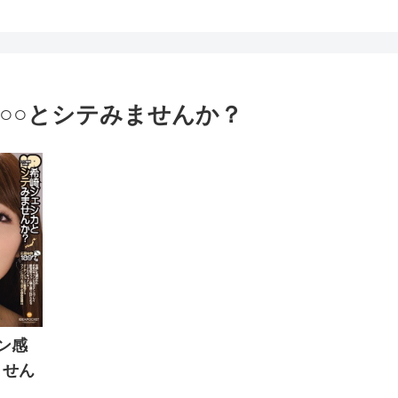
！○○とシテみませんか？
ァン感
ません