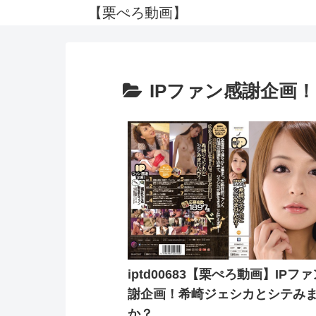
【栗ぺろ動画】
IPファン感謝企画
iptd00683【栗ぺろ動画】IPフ
謝企画！希崎ジェシカとシテみ
か？