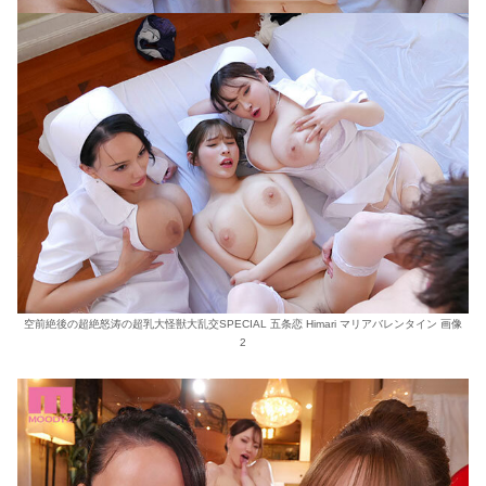
空前絶後の超絶怒涛の超乳大怪獣大乱交SPECIAL 五条恋 Himari マリアバレンタイン 画像
2