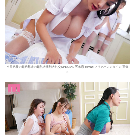
空前絶後の超絶怒涛の超乳大怪獣大乱交SPECIAL 五条恋 Himari マリアバレンタイン 画像
8