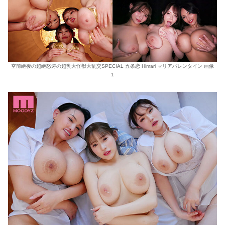
空前絶後の超絶怒涛の超乳大怪獣大乱交SPECIAL 五条恋 Himari マリアバレンタイン 画像
1