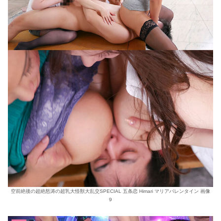
空前絶後の超絶怒涛の超乳大怪獣大乱交SPECIAL 五条恋 Himari マリアバレンタイン 画像
9