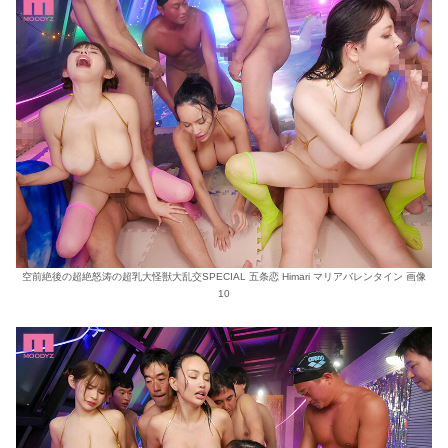
空前絶後の超絶怒涛の超乳大怪獣大乱交SPECIAL 五条恋 Himari マリアバレンタイン 画像
10