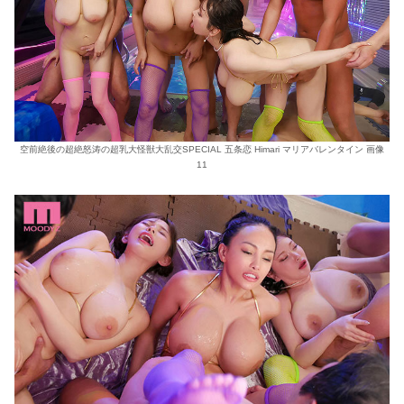
空前絶後の超絶怒涛の超乳大怪獣大乱交SPECIAL 五条恋 Himari マリアバレンタイン 画像
11