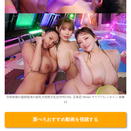
空前絶後の超絶怒涛の超乳大怪獣大乱交SPECIAL 五条恋 Himari マリアバレンタイン 画像
12
栗ぺろおすすめ動画を視聴する