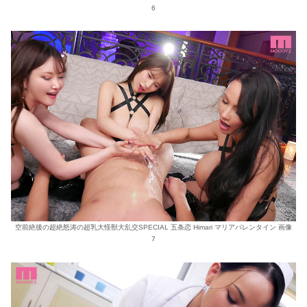
6
空前絶後の超絶怒涛の超乳大怪獣大乱交SPECIAL 五条恋 Himari マリアバレンタイン 画像
7