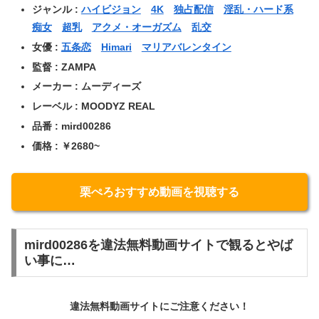
ジャンル :
ハイビジョン
4K
独占配信
淫乱・ハード系
痴女
超乳
アクメ・オーガズム
乱交
女優 :
五条恋
Himari
マリアバレンタイン
監督 : ZAMPA
メーカー : ムーディーズ
レーベル : MOODYZ REAL
品番 : mird00286
価格 : ￥2680~
栗ぺろおすすめ動画を視聴する
mird00286を違法無料動画サイトで観るとやば
い事に…
違法無料動画サイトにご注意ください！