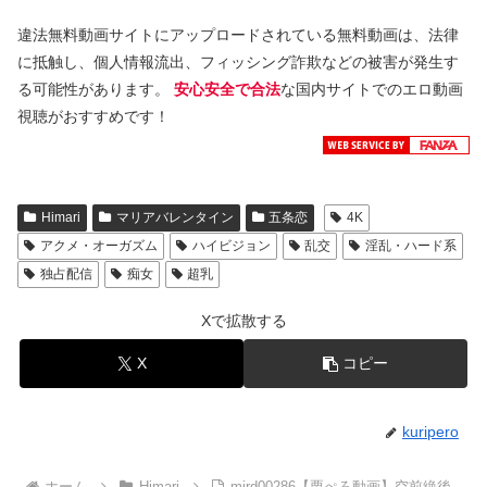
違法無料動画サイトにアップロードされている無料動画は、法律
に抵触し、個人情報流出、フィッシング詐欺などの被害が発生す
る可能性があります。
安心安全で合法
な国内サイトでのエロ動画
視聴がおすすめです！
Himari
マリアバレンタイン
五条恋
4K
アクメ・オーガズム
ハイビジョン
乱交
淫乱・ハード系
独占配信
痴女
超乳
Xで拡散する
X
コピー
kuripero
ホーム
Himari
mird00286【栗ぺろ動画】空前絶後