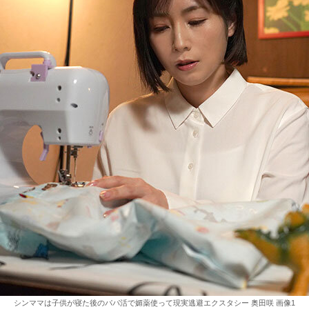
シンママは子供が寝た後のパパ活で媚薬使って現実逃避エクスタシー 奥田咲 画像1