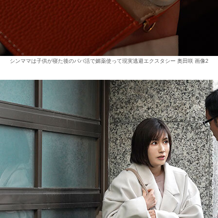
シンママは子供が寝た後のパパ活で媚薬使って現実逃避エクスタシー 奥田咲 画像2