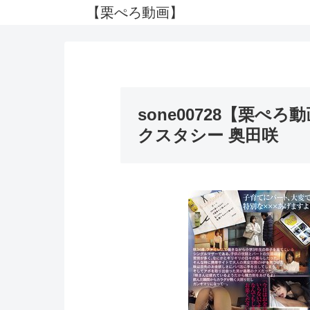
【栗ぺろ動画】
sone00728【栗ぺろ
クスタシー 奥田咲