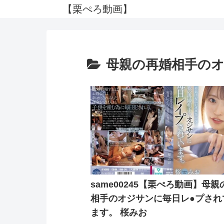
【栗ぺろ動画】
母親の再婚相手のオ
same00245【栗ぺろ動画】母
相手のオジサンに毎日レ●プされ
ます。 桜みお