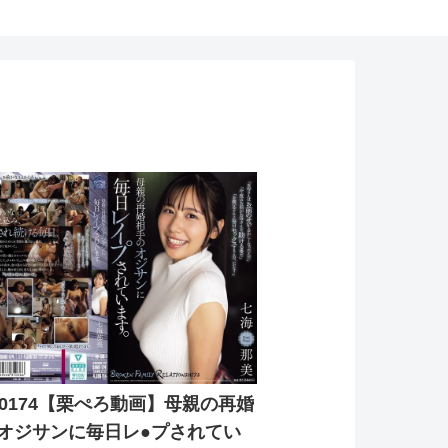
e00174【栗ぺろ動画】母親の再婚
オジサンに毎日レ●プされてい