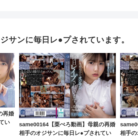
ジサンに毎日レ●プされています。
親の再婚
てい
same00164【栗ぺろ動画】母親の再婚
sam
相手のオジサンに毎日レ●プされてい
相手の